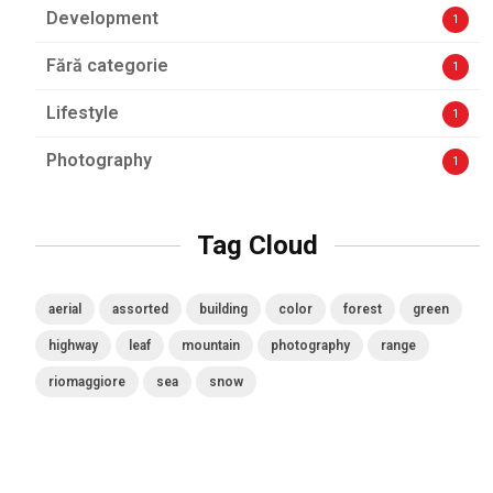
Development
1
Fără categorie
1
Lifestyle
1
Photography
1
Tag Cloud
aerial
assorted
building
color
forest
green
highway
leaf
mountain
photography
range
riomaggiore
sea
snow