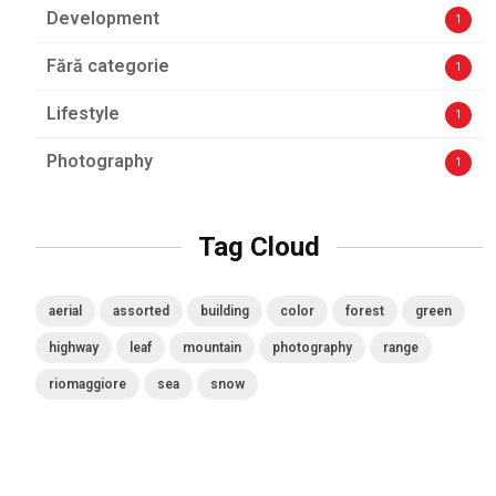
Development
1
Fără categorie
1
Lifestyle
1
Photography
1
Tag Cloud
aerial
assorted
building
color
forest
green
highway
leaf
mountain
photography
range
riomaggiore
sea
snow