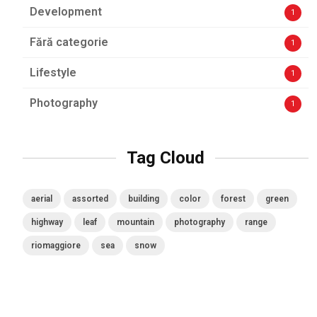
Development
1
Fără categorie
1
Lifestyle
1
Photography
1
Tag Cloud
aerial
assorted
building
color
forest
green
highway
leaf
mountain
photography
range
riomaggiore
sea
snow